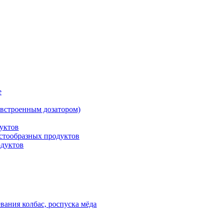
е
встроенным дозатором)
уктов
астообразных продуктов
одуктов
вания колбас, роспуска мёда