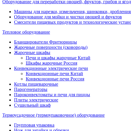
Оборудование для переработки овощей, фруктов, грибов и ягод
Машины для нарезки, измельчения, шинковки, дробления
Оборудование для мойки и чистки овощей и фруктов
Смесители пищевых продуктов и технологические устан
Тепловое оборудование
Бланширователи Фритюрницы
Жарочные поверхности (сковороды)
Жарочные шкафы
Печи и шкафы жарочные Китай
Шкафы жарочные Россия
Конвекционные электрические печи
Конвекционные печи Китай
Конвекционные печи Россия
Котлы пищеварочные
Парогенераторы
Пароконвектоматы и печи для пиццы
Плиты электрические
Сушильный шкаф
Термоусадочное (термоупаковочное) оборудование
Групповая упаковка
Нож для запайки и обрезки