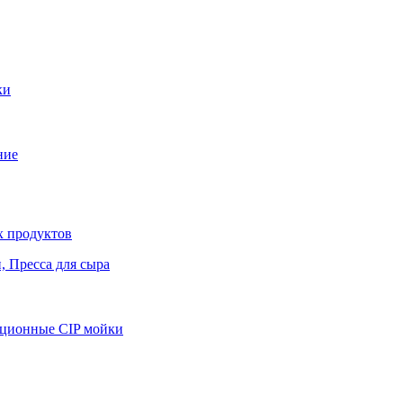
ки
ние
х продуктов
 Пресса для сыра
яционные CIP мойки