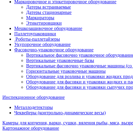
Маркировочное и этикетировочное оборудование
Датеры встраиваемые
Датеры стационарные
Маркираторы
Этикетировщики
Мешкозашивочное оборудование
Паллетоупаковщики
Роботы-паллетайзеры
Укупорочное оборудование
Фасовочно-упаковочное оборудование
Вертикальное фасовочно упаковочное оборудовани
Вертикальные упаковочные базы
Вертикальные фасовочно упаковочные машины (со 
Горизонтальные упаковочные машины
Оборудование для розлива и упаковки жидких прод
Оборудование для фасовки и упаковки жидких и п
Оборудование для фасовки и упаковки сыпучих пр
Инспекционное оборудование
Металлодетекторы
Чеквейеры (контрольно-динамические весы)
Камеры для копчения, варки, сушки, вяления рыбы, мяса, вызре
Картонажное оборудование