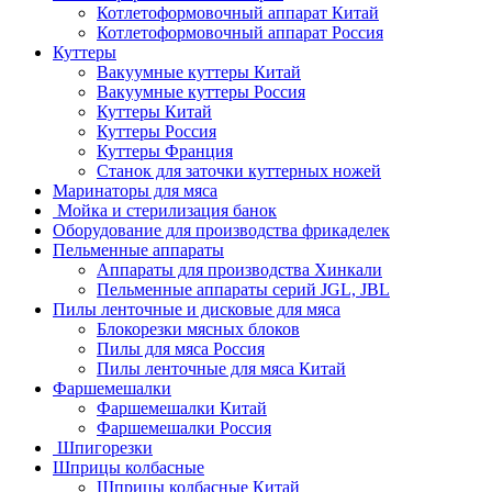
Котлетоформовочный аппарат Китай
Котлетоформовочный аппарат Россия
Куттеры
Вакуумные куттеры Китай
Вакуумные куттеры Россия
Куттеры Китай
Куттеры Россия
Куттеры Франция
Станок для заточки куттерных ножей
Маринаторы для мяса
Мойка и стерилизация банок
Оборудование для производства фрикаделек
Пельменные аппараты
Аппараты для производства Хинкали
Пельменные аппараты серий JGL, JBL
Пилы ленточные и дисковые для мяса
Блокорезки мясных блоков
Пилы для мяса Россия
Пилы ленточные для мяса Китай
Фаршемешалки
Фаршемешалки Китай
Фаршемешалки Россия
Шпигорезки
Шприцы колбасные
Шприцы колбасные Китай