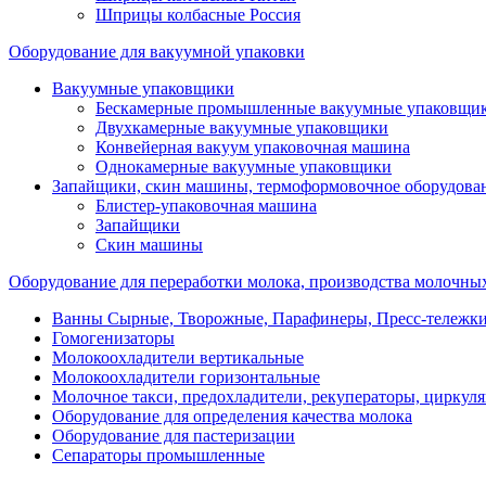
Шприцы колбасные Россия
Оборудование для вакуумной упаковки
Вакуумные упаковщики
Бескамерные промышленные вакуумные упаковщи
Двухкамерные вакуумные упаковщики
Конвейерная вакуум упаковочная машина
Однокамерные вакуумные упаковщики
Запайщики, скин машины, термоформовочное оборудова
Блистер-упаковочная машина
Запайщики
Скин машины
Оборудование для переработки молока, производства молочны
Ванны Сырные, Творожные, Парафинеры, Пресс-тележки,
Гомогенизаторы
Молокоохладители вертикальные
Молокоохладители горизонтальные
Молочное такси, предохладители, рекуператоры, циркул
Оборудование для определения качества молока
Оборудование для пастеризации
Сепараторы промышленные