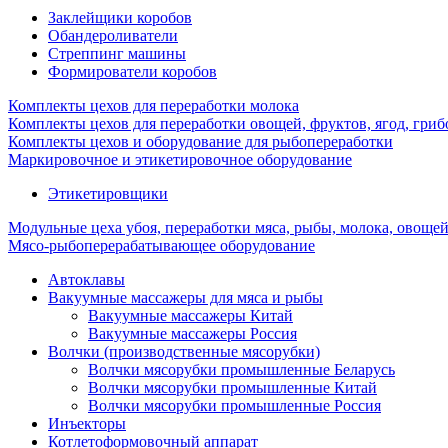
Заклейщики коробов
Обандероливатели
Стреппинг машины
Формирователи коробов
Комплекты цехов для переработки молока
Комплекты цехов для переработки овощей, фруктов, ягод, гриб
Комплекты цехов и оборудование для рыбопереработки
Маркировочное и этикетировочное оборудование
Этикетировщики
Модульные цеха убоя, переработки мяса, рыбы, молока, овоще
Мясо-рыбоперерабатывающее оборудование
Автоклавы
Вакуумные массажеры для мяса и рыбы
Вакуумные массажеры Китай
Вакуумные массажеры Россия
Волчки (производственные мясорубки)
Волчки мясорубки промышленные Беларусь
Волчки мясорубки промышленные Китай
Волчки мясорубки промышленные Россия
Инъекторы
Котлетоформовочный аппарат