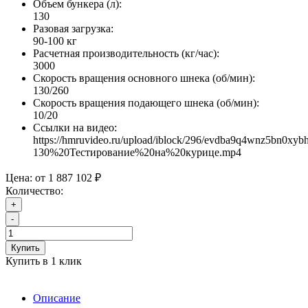
Объем бункера (л):
130
Разовая загрузка:
90-100 кг
Расчетная производительность (кг/час):
3000
Скорость вращения основного шнека (об/мин):
130/260
Скорость вращения подающего шнека (об/мин):
10/20
Ссылки на видео:
https://hmruvideo.ru/upload/iblock/296/evdba9q4wnz5bn0xyb
130%20Тестирование%20на%20курице.mp4
Цена:
от 1 887 102 ₽
Количество:
+
-
Купить
Купить в 1 клик
Описание