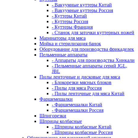
- Вакуумные куттеры Китай
- Вакуумные куттеры Россия
- Куттеры Китай
- Куттеры Россия
- Куттеры Франция
- Станок для заточки куттерных ножей
Маринаторы для мяса
Мойка и стерилизация банок
Оборудование для производства фрикаделек
Пельменные аппараты
- Аппараты для производства Хинкали
- Пельменные аппараты серий JGL,
JBL
Пилы ленточные и дисковые для мяса
- Блокорезки мясных блоков
- Пилы для мяса Россия
- Пилы ленточные для мяса Китай
Фаршемешалки
- Фаршемешалки Китай
- Фаршемешалки Россия
Шпигорезки
Шприцы колбасные
- Шприцы колбасные Китай
- Шприцы колбасные Россия
Оборудование для вакуумной упаковки