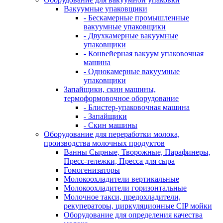
Вакуумные упаковщики
- Бескамерные промышленные
вакуумные упаковщики
- Двухкамерные вакуумные
упаковщики
- Конвейерная вакуум упаковочная
машина
- Однокамерные вакуумные
упаковщики
Запайщики, скин машины,
термоформовочное оборудование
- Блистер-упаковочная машина
- Запайщики
- Скин машины
Оборудование для переработки молока,
производства молочных продуктов
Ванны Сырные, Творожные, Парафинеры,
Пресс-тележки, Пресса для сыра
Гомогенизаторы
Молокоохладители вертикальные
Молокоохладители горизонтальные
Молочное такси, предохладители,
рекуператоры, циркуляционные CIP мойки
Оборудование для определения качества