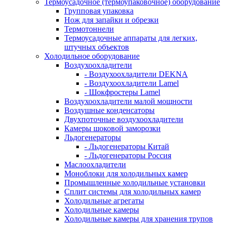
Термоусадочное (термоупаковочное) оборудование
Групповая упаковка
Нож для запайки и обрезки
Термотоннели
Термоусадочные аппараты для легких,
штучных объектов
Холодильное оборудование
Воздухоохладители
- Воздухоохладители DEKNA
- Воздухоохладители Lamel
- Шокфростеры Lamel
Воздухоохладители малой мощности
Воздушные конденсаторы
Двухпоточные воздухоохладители
Камеры шоковой заморозки
Льдогенераторы
- Льдогенераторы Китай
- Льдогенераторы Россия
Маслоохладители
Моноблоки для холодильных камер
Промышленные холодильные установки
Сплит системы для холодильных камер
Холодильные агрегаты
Холодильные камеры
Холодильные камеры для хранения трупов