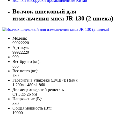
Волчки мясорубки промышленные Китай
Волчок шнековый для
измельчения мяса JR-130 (2 шнека)
Модель:
99922220
Артикул:
99922220
999
Вес брутто (кг):
885
Вес нетто (кг):
730
Габариты в упаковке (Д×Ш×В) (мм):
1 290×1 480×1 860
Диаметр отверстий решетки:
От 3 до 26 мм
Напряжение (В):
380
Общая мощность (Вт):
19000