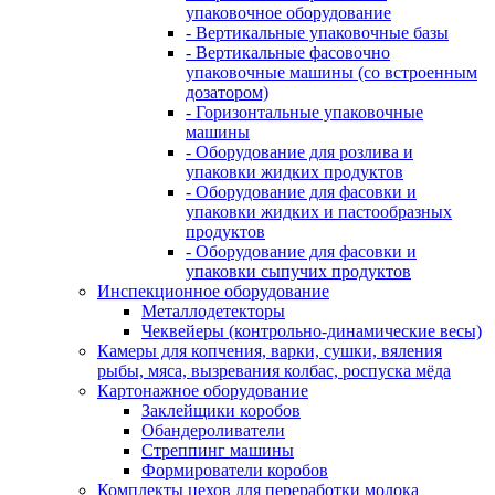
упаковочное оборудование
- Вертикальные упаковочные базы
- Вертикальные фасовочно
упаковочные машины (со встроенным
дозатором)
- Горизонтальные упаковочные
машины
- Оборудование для розлива и
упаковки жидких продуктов
- Оборудование для фасовки и
упаковки жидких и пастообразных
продуктов
- Оборудование для фасовки и
упаковки сыпучих продуктов
Инспекционное оборудование
Металлодетекторы
Чеквейеры (контрольно-динамические весы)
Камеры для копчения, варки, сушки, вяления
рыбы, мяса, вызревания колбас, роспуска мёда
Картонажное оборудование
Заклейщики коробов
Обандероливатели
Стреппинг машины
Формирователи коробов
Комплекты цехов для переработки молока