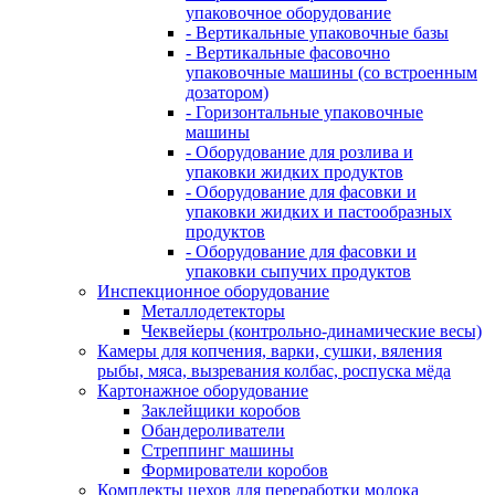
упаковочное оборудование
- Вертикальные упаковочные базы
- Вертикальные фасовочно
упаковочные машины (со встроенным
дозатором)
- Горизонтальные упаковочные
машины
- Оборудование для розлива и
упаковки жидких продуктов
- Оборудование для фасовки и
упаковки жидких и пастообразных
продуктов
- Оборудование для фасовки и
упаковки сыпучих продуктов
Инспекционное оборудование
Металлодетекторы
Чеквейеры (контрольно-динамические весы)
Камеры для копчения, варки, сушки, вяления
рыбы, мяса, вызревания колбас, роспуска мёда
Картонажное оборудование
Заклейщики коробов
Обандероливатели
Стреппинг машины
Формирователи коробов
Комплекты цехов для переработки молока