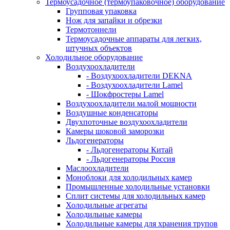
Термоусадочное (термоупаковочное) оборудование
Групповая упаковка
Нож для запайки и обрезки
Термотоннели
Термоусадочные аппараты для легких,
штучных объектов
Холодильное оборудование
Воздухоохладители
- Воздухоохладители DEKNA
- Воздухоохладители Lamel
- Шокфростеры Lamel
Воздухоохладители малой мощности
Воздушные конденсаторы
Двухпоточные воздухоохладители
Камеры шоковой заморозки
Льдогенераторы
- Льдогенераторы Китай
- Льдогенераторы Россия
Маслоохладители
Моноблоки для холодильных камер
Промышленные холодильные установки
Сплит системы для холодильных камер
Холодильные агрегаты
Холодильные камеры
Холодильные камеры для хранения трупов