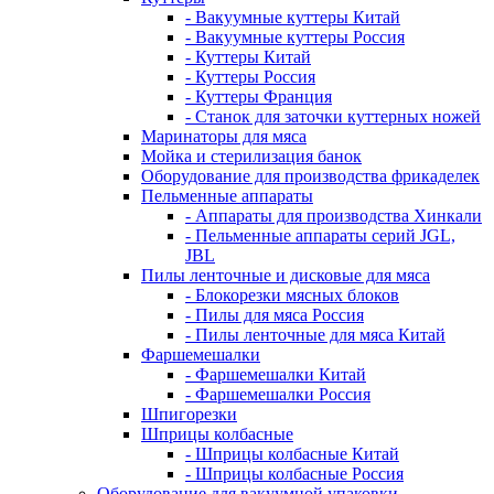
- Вакуумные куттеры Китай
- Вакуумные куттеры Россия
- Куттеры Китай
- Куттеры Россия
- Куттеры Франция
- Станок для заточки куттерных ножей
Маринаторы для мяса
Мойка и стерилизация банок
Оборудование для производства фрикаделек
Пельменные аппараты
- Аппараты для производства Хинкали
- Пельменные аппараты серий JGL,
JBL
Пилы ленточные и дисковые для мяса
- Блокорезки мясных блоков
- Пилы для мяса Россия
- Пилы ленточные для мяса Китай
Фаршемешалки
- Фаршемешалки Китай
- Фаршемешалки Россия
Шпигорезки
Шприцы колбасные
- Шприцы колбасные Китай
- Шприцы колбасные Россия
Оборудование для вакуумной упаковки