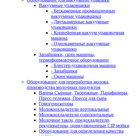
Вакуумные упаковщики
- Бескамерные промышленные
вакуумные упаковщики
- Двухкамерные вакуумные
упаковщики
- Конвейерная вакуум упаковочная
машина
- Однокамерные вакуумные
упаковщики
Запайщики, скин машины,
термоформовочное оборудование
- Блистер-упаковочная машина
- Запайщики
- Скин машины
Оборудование для переработки молока,
производства молочных продуктов
Ванны Сырные, Творожные, Парафинеры,
Пресс-тележки, Пресса для сыра
Гомогенизаторы
Молокоохладители вертикальные
Молокоохладители горизонтальные
Молочное такси, предохладители,
рекуператоры, циркуляционные CIP мойки
Оборудование для определения качества