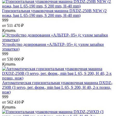
Горизонтальная упаковочная машина DXDZ-250B NEW (2
ножа, bag L 65-190 mm, S 200 mm, H-40 mm)
999
от 511 470 ₽
Купить
Устройство дозирования «АЛЬТЕР- 05» (с узлом запайки
этикетки)
999
от 530 000 ₽
Купить
Автоматическая горизонтальная упаковочная машина DXDZ-
250B (3 servo, рег. форм., min bag L 65, S 200, H 40, 2-х позиц.
нож)
999
от 562 410 ₽
Купить