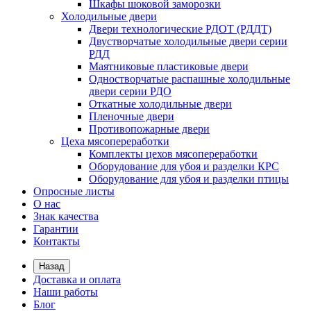
Шкафы шоковой заморозки
Холодильные двери
Двери технологические РДОТ (РДДТ)
Двустворчатые холодильные двери серии
РДД
Маятниковые пластиковые двери
Одностворчатые распашные холодильные
двери серии РДО
Откатные холодильные двери
Пленочные двери
Противопожарные двери
Цеха мясопереработки
Комплекты цехов мясопереработки
Оборудование для убоя и разделки КРС
Оборудование для убоя и разделки птицы
Опросные листы
О нас
Знак качества
Гарантии
Контакты
Назад
Доставка и оплата
Наши работы
Блог