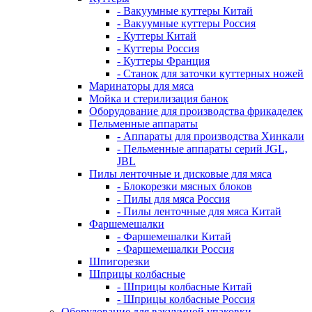
- Вакуумные куттеры Китай
- Вакуумные куттеры Россия
- Куттеры Китай
- Куттеры Россия
- Куттеры Франция
- Станок для заточки куттерных ножей
Маринаторы для мяса
Мойка и стерилизация банок
Оборудование для производства фрикаделек
Пельменные аппараты
- Аппараты для производства Хинкали
- Пельменные аппараты серий JGL,
JBL
Пилы ленточные и дисковые для мяса
- Блокорезки мясных блоков
- Пилы для мяса Россия
- Пилы ленточные для мяса Китай
Фаршемешалки
- Фаршемешалки Китай
- Фаршемешалки Россия
Шпигорезки
Шприцы колбасные
- Шприцы колбасные Китай
- Шприцы колбасные Россия
Оборудование для вакуумной упаковки