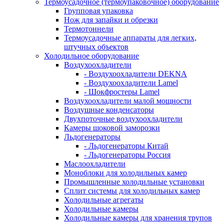
Термоусадочное (термоупаковочное) оборудование
Групповая упаковка
Нож для запайки и обрезки
Термотоннели
Термоусадочные аппараты для легких,
штучных объектов
Холодильное оборудование
Воздухоохладители
- Воздухоохладители DEKNA
- Воздухоохладители Lamel
- Шокфростеры Lamel
Воздухоохладители малой мощности
Воздушные конденсаторы
Двухпоточные воздухоохладители
Камеры шоковой заморозки
Льдогенераторы
- Льдогенераторы Китай
- Льдогенераторы Россия
Маслоохладители
Моноблоки для холодильных камер
Промышленные холодильные установки
Сплит системы для холодильных камер
Холодильные агрегаты
Холодильные камеры
Холодильные камеры для хранения трупов