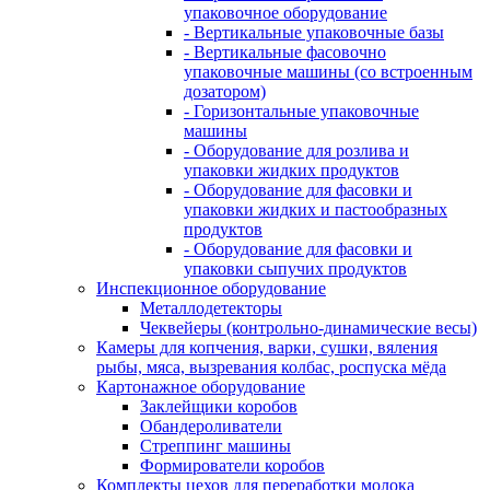
упаковочное оборудование
- Вертикальные упаковочные базы
- Вертикальные фасовочно
упаковочные машины (со встроенным
дозатором)
- Горизонтальные упаковочные
машины
- Оборудование для розлива и
упаковки жидких продуктов
- Оборудование для фасовки и
упаковки жидких и пастообразных
продуктов
- Оборудование для фасовки и
упаковки сыпучих продуктов
Инспекционное оборудование
Металлодетекторы
Чеквейеры (контрольно-динамические весы)
Камеры для копчения, варки, сушки, вяления
рыбы, мяса, вызревания колбас, роспуска мёда
Картонажное оборудование
Заклейщики коробов
Обандероливатели
Стреппинг машины
Формирователи коробов
Комплекты цехов для переработки молока