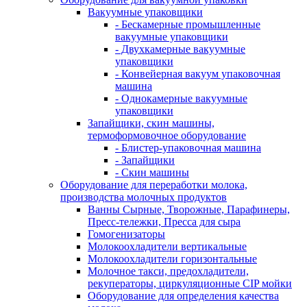
Вакуумные упаковщики
- Бескамерные промышленные
вакуумные упаковщики
- Двухкамерные вакуумные
упаковщики
- Конвейерная вакуум упаковочная
машина
- Однокамерные вакуумные
упаковщики
Запайщики, скин машины,
термоформовочное оборудование
- Блистер-упаковочная машина
- Запайщики
- Скин машины
Оборудование для переработки молока,
производства молочных продуктов
Ванны Сырные, Творожные, Парафинеры,
Пресс-тележки, Пресса для сыра
Гомогенизаторы
Молокоохладители вертикальные
Молокоохладители горизонтальные
Молочное такси, предохладители,
рекуператоры, циркуляционные CIP мойки
Оборудование для определения качества