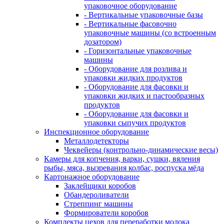
упаковочное оборудование
- Вертикальные упаковочные базы
- Вертикальные фасовочно
упаковочные машины (со встроенным
дозатором)
- Горизонтальные упаковочные
машины
- Оборудование для розлива и
упаковки жидких продуктов
- Оборудование для фасовки и
упаковки жидких и пастообразных
продуктов
- Оборудование для фасовки и
упаковки сыпучих продуктов
Инспекционное оборудование
Металлодетекторы
Чеквейеры (контрольно-динамические весы)
Камеры для копчения, варки, сушки, вяления
рыбы, мяса, вызревания колбас, роспуска мёда
Картонажное оборудование
Заклейщики коробов
Обандероливатели
Стреппинг машины
Формирователи коробов
Комплекты цехов для переработки молока