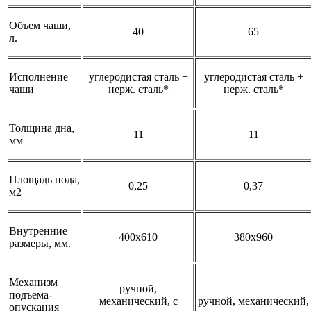
Объем чаши,
40
65
л.
Исполнение
углеродистая сталь +
углеродистая сталь +
чаши
нерж. сталь*
нерж. сталь*
Толщина дна,
11
11
мм
Площадь пода,
0,25
0,37
м2
Внутренние
400х610
380х960
размеры, мм.
Механизм
ручной,
подъема-
механический, с
ручной, механический,
опускания