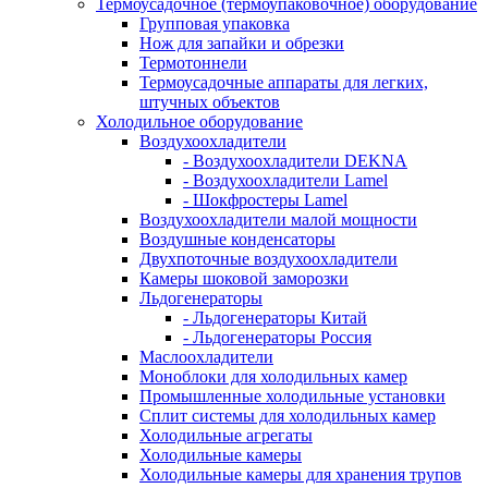
Термоусадочное (термоупаковочное) оборудование
Групповая упаковка
Нож для запайки и обрезки
Термотоннели
Термоусадочные аппараты для легких,
штучных объектов
Холодильное оборудование
Воздухоохладители
- Воздухоохладители DEKNA
- Воздухоохладители Lamel
- Шокфростеры Lamel
Воздухоохладители малой мощности
Воздушные конденсаторы
Двухпоточные воздухоохладители
Камеры шоковой заморозки
Льдогенераторы
- Льдогенераторы Китай
- Льдогенераторы Россия
Маслоохладители
Моноблоки для холодильных камер
Промышленные холодильные установки
Сплит системы для холодильных камер
Холодильные агрегаты
Холодильные камеры
Холодильные камеры для хранения трупов