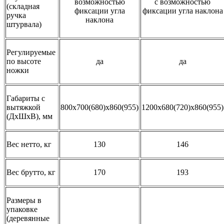
возможностью
с возможностью
(складная
фиксации угла
фиксации угла наклона
ручка
наклона
штурвала)
Регулируемые
по высоте
да
да
ножки
Габариты с
вытяжкой
800х700(680)х860(955)
1200х680(720)х860(955)
(ДхШхВ), мм
Вес нетто, кг
130
146
Вес брутто, кг
170
193
Размеры в
упаковке
(деревянные