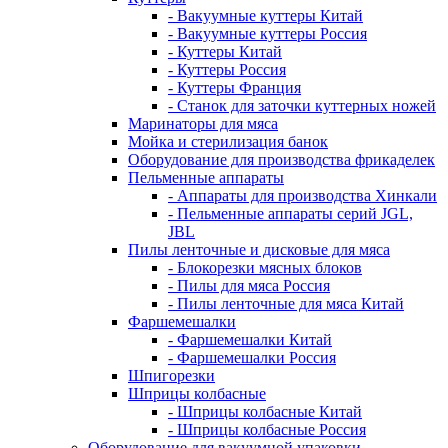
- Вакуумные куттеры Китай
- Вакуумные куттеры Россия
- Куттеры Китай
- Куттеры Россия
- Куттеры Франция
- Станок для заточки куттерных ножей
Маринаторы для мяса
Мойка и стерилизация банок
Оборудование для производства фрикаделек
Пельменные аппараты
- Аппараты для производства Хинкали
- Пельменные аппараты серий JGL,
JBL
Пилы ленточные и дисковые для мяса
- Блокорезки мясных блоков
- Пилы для мяса Россия
- Пилы ленточные для мяса Китай
Фаршемешалки
- Фаршемешалки Китай
- Фаршемешалки Россия
Шпигорезки
Шприцы колбасные
- Шприцы колбасные Китай
- Шприцы колбасные Россия
Оборудование для вакуумной упаковки