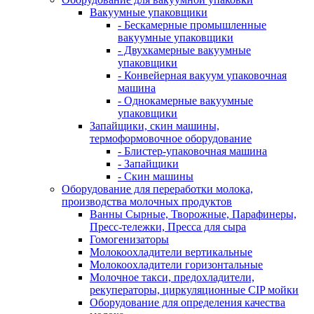
Вакуумные упаковщики
- Бескамерные промышленные
вакуумные упаковщики
- Двухкамерные вакуумные
упаковщики
- Конвейерная вакуум упаковочная
машина
- Однокамерные вакуумные
упаковщики
Запайщики, скин машины,
термоформовочное оборудование
- Блистер-упаковочная машина
- Запайщики
- Скин машины
Оборудование для переработки молока,
производства молочных продуктов
Ванны Сырные, Творожные, Парафинеры,
Пресс-тележки, Пресса для сыра
Гомогенизаторы
Молокоохладители вертикальные
Молокоохладители горизонтальные
Молочное такси, предохладители,
рекуператоры, циркуляционные CIP мойки
Оборудование для определения качества