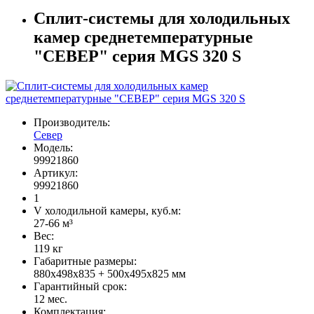
Сплит-системы для холодильных
камер среднетемпературные
"СЕВЕР" серия MGS 320 S
Производитель:
Север
Модель:
99921860
Артикул:
99921860
1
V холодильной камеры, куб.м:
27-66 м³
Вес:
119 кг
Габаритные размеры:
880x498x835 + 500x495x825 мм
Гарантийный срок:
12 мес.
Комплектация: