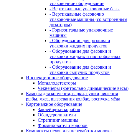
упаковочное оборудование
- Вертикальные упаковочные базы
- Вертикальные фасовочно
упаковочные машины (со встроенным
дозатором)
- Горизонтальные упаковочные
машины
- Оборудование для розлива и
упаковки жидких продуктов
- Оборудование для фасовки и
упаковки жидких и пастообразных
продуктов
- Оборудование для фасовки и
упаковки сыпучих продуктов
Инспекционное оборудование
Металлодетекторы
Чеквейеры (контрольно-динамические весы)
Камеры для копчения, варки, сушки, вяления
рыбы, мяса, вызревания колбас, роспуска мёда
Картонажное оборудование
Заклейщики коробов
Обандероливатели
Стреппинг машины
Формирователи коробов
Комплекты цехов для переработки молока