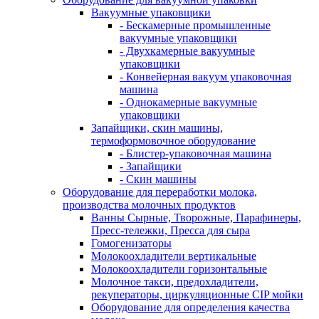
Вакуумные упаковщики
- Бескамерные промышленные
вакуумные упаковщики
- Двухкамерные вакуумные
упаковщики
- Конвейерная вакуум упаковочная
машина
- Однокамерные вакуумные
упаковщики
Запайщики, скин машины,
термоформовочное оборудование
- Блистер-упаковочная машина
- Запайщики
- Скин машины
Оборудование для переработки молока,
производства молочных продуктов
Ванны Сырные, Творожные, Парафинеры,
Пресс-тележки, Пресса для сыра
Гомогенизаторы
Молокоохладители вертикальные
Молокоохладители горизонтальные
Молочное такси, предохладители,
рекуператоры, циркуляционные CIP мойки
Оборудование для определения качества