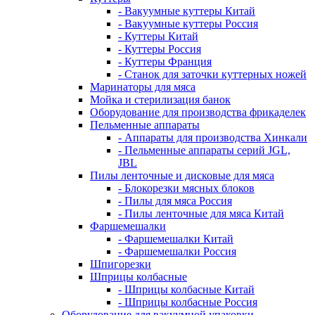
- Вакуумные куттеры Китай
- Вакуумные куттеры Россия
- Куттеры Китай
- Куттеры Россия
- Куттеры Франция
- Станок для заточки куттерных ножей
Маринаторы для мяса
Мойка и стерилизация банок
Оборудование для производства фрикаделек
Пельменные аппараты
- Аппараты для производства Хинкали
- Пельменные аппараты серий JGL,
JBL
Пилы ленточные и дисковые для мяса
- Блокорезки мясных блоков
- Пилы для мяса Россия
- Пилы ленточные для мяса Китай
Фаршемешалки
- Фаршемешалки Китай
- Фаршемешалки Россия
Шпигорезки
Шприцы колбасные
- Шприцы колбасные Китай
- Шприцы колбасные Россия
Оборудование для вакуумной упаковки