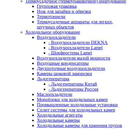
Термоусадочное (термоупаковочное) оборудование
Групповая упаковка
Нож для запайки и обрезки
Термотоннели
Термоусадочные аппараты для легких,
штучных объектов
Холодильное оборудование
Воздухоохладители
- Воздухоохладители DEKNA
- Воздухоохладители Lamel
- Шокфростеры Lamel
Воздухоохладители малой мощности
Воздушные конденсаторы
Двухпоточные воздухоохладители
Камеры шоковой заморозки
Льдогенераторы
- Льдогенераторы Китай
- Льдогенераторы Россия
Маслоохладители
Моноблоки для холодильных камер
Промышленные холодильные установки
Сплит системы для холодильных камер
Холодильные агрегаты
Холодильные камеры
Холодильные камеры для хранения трупов