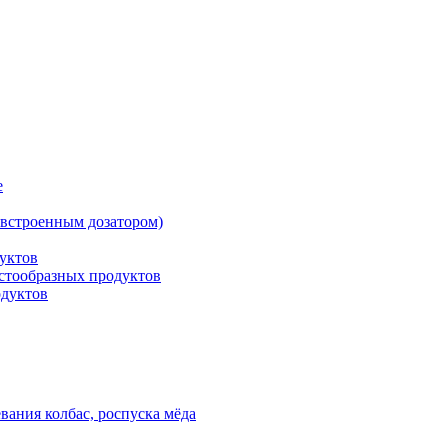
е
встроенным дозатором)
уктов
астообразных продуктов
одуктов
вания колбас, роспуска мёда