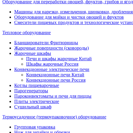
Оборудование для переработки овощей, фруктов, грибов и ягод
Машины для нарезки, измельчения, шинковки, дробления
Оборудование для мойки и чистки овощей и фруктов
Смесители пищевых продуктов и технологические устан
Тепловое оборудование
Бланширователи Фритюрницы
Жарочные поверхности (сковороды)
Жарочные шкафы
Печи и шкафы жарочные Китай
Шкафы жарочные Россия
Конвекционные электрические печи
Конвекционные печи Китай
Конвекционные печи Россия
Котлы пищеварочные
Парогенераторы
Пароконвектоматы и печи для пиццы
Плиты электрические
Сушильный шкаф
Термоусадочное (термоупаковочное) оборудование
Групповая упаковка
Нож для запайки и обрезки