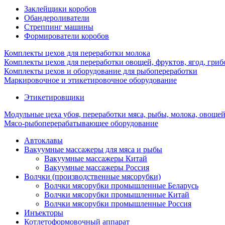
Заклейщики коробов
Обандероливатели
Стреппинг машины
Формирователи коробов
Комплекты цехов для переработки молока
Комплекты цехов для переработки овощей, фруктов, ягод, гриб
Комплекты цехов и оборудование для рыбопереработки
Маркировочное и этикетировочное оборудование
Этикетировщики
Модульные цеха убоя, переработки мяса, рыбы, молока, овоще
Мясо-рыбоперерабатывающее оборудование
Автоклавы
Вакуумные массажеры для мяса и рыбы
Вакуумные массажеры Китай
Вакуумные массажеры Россия
Волчки (производственные мясорубки)
Волчки мясорубки промышленные Беларусь
Волчки мясорубки промышленные Китай
Волчки мясорубки промышленные Россия
Инъекторы
Котлетоформовочный аппарат