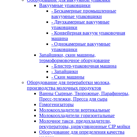
Вакуумные упаковщики
- Бескамерные промышленные
вакуумные упаковщики
- Двухкамерные вакуумные
упаковщики
- Конвейерная вакуум упаковочная
машина
- Однокамерные вакуумные
упаковщики
Запайщики, скин машины,
термоформовочное оборудование
- Блистер-упаковочная машина
- Запайщики
- Скин машины
Оборудование для переработки молока,
производства молочных продуктов
Ванны Сырные, Творожные, Парафинеры,
Пресс-тележки, Пресса для сыра
Гомогенизаторы
Молокоохладители вертикальные
Молокоохладители горизонтальные
Молочное такси, предохладители,
рекуператоры, циркуляционные CIP мойки
Оборудование для определения качества