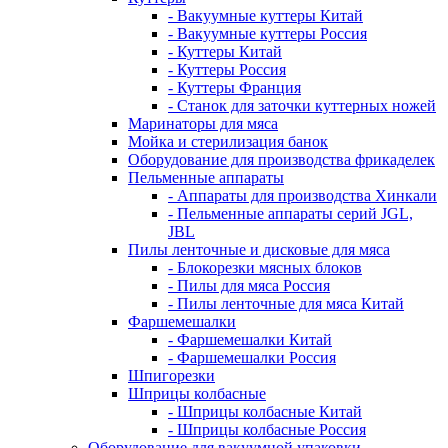
- Вакуумные куттеры Китай
- Вакуумные куттеры Россия
- Куттеры Китай
- Куттеры Россия
- Куттеры Франция
- Станок для заточки куттерных ножей
Маринаторы для мяса
Мойка и стерилизация банок
Оборудование для производства фрикаделек
Пельменные аппараты
- Аппараты для производства Хинкали
- Пельменные аппараты серий JGL,
JBL
Пилы ленточные и дисковые для мяса
- Блокорезки мясных блоков
- Пилы для мяса Россия
- Пилы ленточные для мяса Китай
Фаршемешалки
- Фаршемешалки Китай
- Фаршемешалки Россия
Шпигорезки
Шприцы колбасные
- Шприцы колбасные Китай
- Шприцы колбасные Россия
Оборудование для вакуумной упаковки