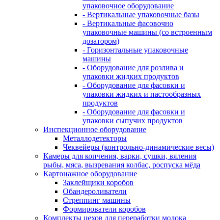
упаковочное оборудование
- Вертикальные упаковочные базы
- Вертикальные фасовочно
упаковочные машины (со встроенным
дозатором)
- Горизонтальные упаковочные
машины
- Оборудование для розлива и
упаковки жидких продуктов
- Оборудование для фасовки и
упаковки жидких и пастообразных
продуктов
- Оборудование для фасовки и
упаковки сыпучих продуктов
Инспекционное оборудование
Металлодетекторы
Чеквейеры (контрольно-динамические весы)
Камеры для копчения, варки, сушки, вяления
рыбы, мяса, вызревания колбас, роспуска мёда
Картонажное оборудование
Заклейщики коробов
Обандероливатели
Стреппинг машины
Формирователи коробов
Комплекты цехов для переработки молока