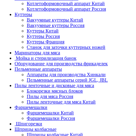
Котлетоформовочный аппарат Китай
Котлетоформовочный аппарат Россия
Куттеры
Вакуумные куттеры Китай
Вакуумные куттеры Россия
Куттеры Китай
Куттеры Россия
Куттеры Франция
Станок для заточки куттерных ножей
Маринаторы для мяса
Мойка и стерилизация банок
Оборудование для производства фрикаделек
Пельменные аппараты
Аппараты для производства Хинкали
Пельменные аппараты серий JGL, JBL
Пилы ленточные и дисковые для мяса
Блокорезки мясных блоков
Пилы для мяса Россия
Пилы ленточные для мяса Китай
Фаршемешалки
Фаршемешалки Китай
Фаршемешалки Россия
Шпигорезки
Шприцы колбасные
Шприцы колбасные Китай