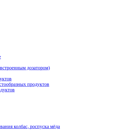
е
встроенным дозатором)
уктов
астообразных продуктов
одуктов
вания колбас, роспуска мёда