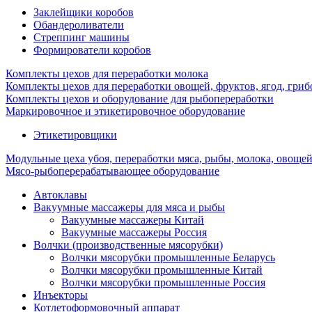
Заклейщики коробов
Обандероливатели
Стреппинг машины
Формирователи коробов
Комплекты цехов для переработки молока
Комплекты цехов для переработки овощей, фруктов, ягод, гриб
Комплекты цехов и оборудование для рыбопереработки
Маркировочное и этикетировочное оборудование
Этикетировщики
Модульные цеха убоя, переработки мяса, рыбы, молока, овоще
Мясо-рыбоперерабатывающее оборудование
Автоклавы
Вакуумные массажеры для мяса и рыбы
Вакуумные массажеры Китай
Вакуумные массажеры Россия
Волчки (производственные мясорубки)
Волчки мясорубки промышленные Беларусь
Волчки мясорубки промышленные Китай
Волчки мясорубки промышленные Россия
Инъекторы
Котлетоформовочный аппарат