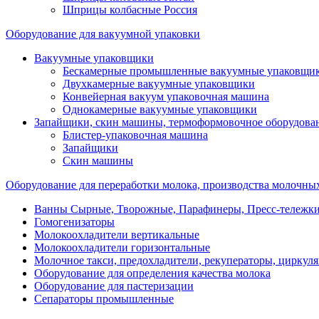
Шприцы колбасные Россия
Оборудование для вакуумной упаковки
Вакуумные упаковщики
Бескамерные промышленные вакуумные упаковщи
Двухкамерные вакуумные упаковщики
Конвейерная вакуум упаковочная машина
Однокамерные вакуумные упаковщики
Запайщики, скин машины, термоформовочное оборудова
Блистер-упаковочная машина
Запайщики
Скин машины
Оборудование для переработки молока, производства молочны
Ванны Сырные, Творожные, Парафинеры, Пресс-тележки,
Гомогенизаторы
Молокоохладители вертикальные
Молокоохладители горизонтальные
Молочное такси, предохладители, рекуператоры, циркул
Оборудование для определения качества молока
Оборудование для пастеризации
Сепараторы промышленные