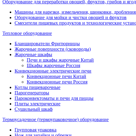
Оборудование для переработки овощей, фруктов, грибов и ягод
Машины для нарезки, измельчения, шинковки, дробления
Оборудование для мойки и чистки овощей и фруктов
Смесители пищевых продуктов и технологические устан
Тепловое оборудование
Бланширователи Фритюрницы
Жарочные поверхности (сковороды)
Жарочные шкафы
Печи и шкафы жарочные Китай
Шкафы жарочные Россия
Конвекционные электрические печи
Конвекционные печи Китай
Конвекционные печи Россия
Котлы пищеварочные
Парогенераторы
Пароконвектоматы и печи для пиццы
Плиты электрические
Сушильный шкаф
Термоусадочное (термоупаковочное) оборудование
Групповая упаковка
Нож для запайки и обрезки