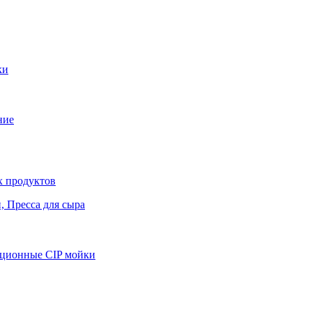
ки
ние
х продуктов
 Пресса для сыра
яционные CIP мойки