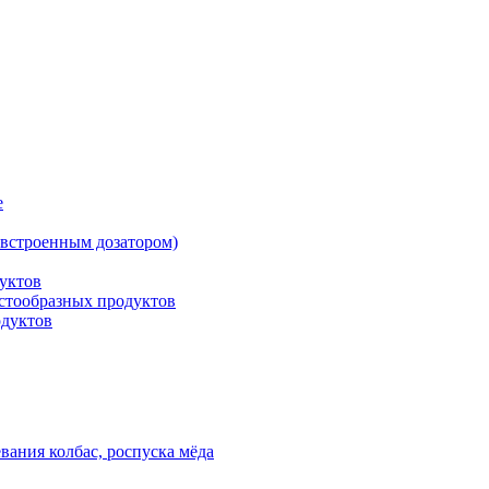
е
встроенным дозатором)
уктов
астообразных продуктов
одуктов
вания колбас, роспуска мёда