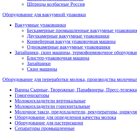
Шприцы колбасные Россия
Оборудование для вакуумной упаковки
Вакуумные упаковщики
Бескамерные промышленные вакуумные упаковщи
Двухкамерные вакуумные упаковщики
Конвейерная вакуум упаковочная машина
Однокамерные вакуумные упаковщики
Запайщики, скин машины, термоформовочное оборудова
Блистер-упаковочная машина
Запайщики
Скин машины
Оборудование для переработки молока, производства молочны
Ванны Сырные, Творожные, Парафинеры, Пресс-тележки,
Гомогенизаторы
Молокоохладители вертикальные
Молокоохладители горизонтальные
Молочное такси, предохладители, рекуператоры, циркул
Оборудование для определения качества молока
Оборудование для пастеризации
Сепараторы промышленные