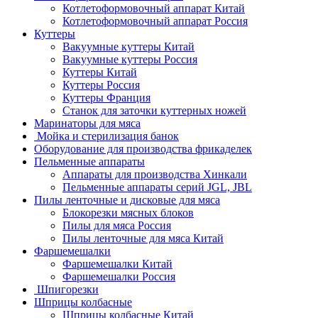
Котлетоформовочный аппарат Китай
Котлетоформовочный аппарат Россия
Куттеры
Вакуумные куттеры Китай
Вакуумные куттеры Россия
Куттеры Китай
Куттеры Россия
Куттеры Франция
Станок для заточки куттерных ножей
Маринаторы для мяса
Мойка и стерилизация банок
Оборудование для производства фрикаделек
Пельменные аппараты
Аппараты для производства Хинкали
Пельменные аппараты серий JGL, JBL
Пилы ленточные и дисковые для мяса
Блокорезки мясных блоков
Пилы для мяса Россия
Пилы ленточные для мяса Китай
Фаршемешалки
Фаршемешалки Китай
Фаршемешалки Россия
Шпигорезки
Шприцы колбасные
Шприцы колбасные Китай