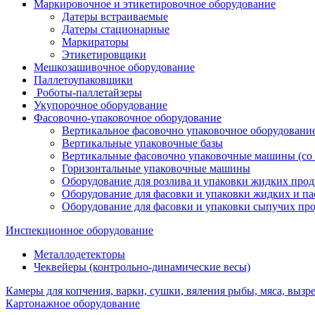
Маркировочное и этикетировочное оборудование
Датеры встраиваемые
Датеры стационарные
Маркираторы
Этикетировщики
Мешкозашивочное оборудование
Паллетоупаковщики
Роботы-паллетайзеры
Укупорочное оборудование
Фасовочно-упаковочное оборудование
Вертикальное фасовочно упаковочное оборудовани
Вертикальные упаковочные базы
Вертикальные фасовочно упаковочные машины (со 
Горизонтальные упаковочные машины
Оборудование для розлива и упаковки жидких прод
Оборудование для фасовки и упаковки жидких и п
Оборудование для фасовки и упаковки сыпучих пр
Инспекционное оборудование
Металлодетекторы
Чеквейеры (контрольно-динамические весы)
Камеры для копчения, варки, сушки, вяления рыбы, мяса, вызре
Картонажное оборудование