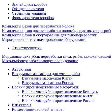
Заклейщики коробов
Обандероливатели
Стреппинг машины
Формирователи коробов
Комплекты цехов для переработки молока
Комплекты цехов для переработки овощей, фруктов, ягод, гриб
Комплекты цехов и оборудование для рыбопереработки
Маркировочное и этикетировочное оборудование
Этикетировщики
Модульные цеха убоя, переработки мяса, рыбы, молока, овоще
Мясо-рыбоперерабатывающее оборудование
Автоклавы
Вакуумные массажеры для мяса и рыбы
Вакуумные массажеры Китай
Вакуумные массажеры Россия
Волчки (производственные мясорубки)
Волчки мясорубки промышленные Беларусь
Волчки мясорубки промышленные Китай
Волчки мясорубки промышленные Россия
Инъекторы
Котлетоформовочный аппарат