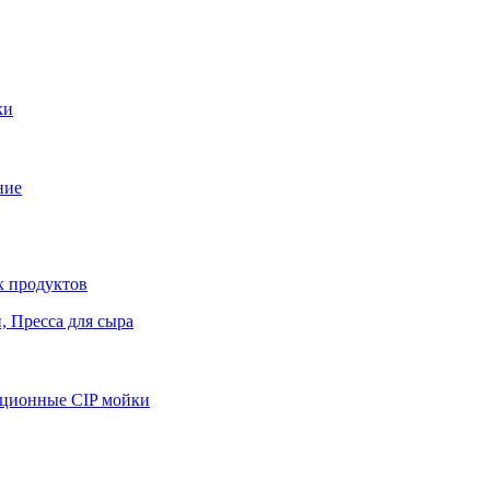
ки
ние
х продуктов
 Пресса для сыра
яционные CIP мойки