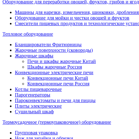
Оборудование для переработки овощей, фруктов, грибов и ягод
Машины для нарезки, измельчения, шинковки, дробления
Оборудование для мойки и чистки овощей и фруктов
Смесители пищевых продуктов и технологические устан
Тепловое оборудование
Бланширователи Фритюрницы
Жарочные поверхности (сковороды)
Жарочные шкафы
Печи и шкафы жарочные Китай
Шкафы жарочные Россия
Конвекционные электрические печи
Конвекционные печи Китай
Конвекционные печи Россия
Котлы пищеварочные
Парогенераторы
Пароконвектоматы и печи для пиццы
Плиты электрические
Сушильный шкаф
Термоусадочное (термоупаковочное) оборудование
Групповая упаковка
Нож для запайки и обрезки